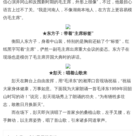
信心演井冈山和反围剿时期的毛主席，外形上很像”，不过，他最担心
语言上过不了关。“我是河南人，不像湖南本地人，在方言上更容易模
仿毛主席”。
★东方子：带着“主席标签”
衡阳人东方子，身着中山装，特别的是胸前还贴了个“标签”，红
纸黑字写着“主席”，俨然一副毛主席出席重大会议的姿态。东方子在
现场也是模仿了毛主席开国大典时的讲话。
★彭天：唱着山歌来
彭天在舞台上自由发挥，用“毛泽东”的湘潭口音现场祝福，“祝福
大家身体健康，万事如意。下面我为大家朗诵一首毛泽东1959年回韶
山时写的诗！”说完，彭天现场秀上了朗诵的功夫，“为有牺牲多壮
志，敢教日月换新天”。
而在场下，彭天即兴演唱了一首家乡的桑植山歌，左手叉腰，右
手舞动，以主席姿势，唱了首山歌，引来诸多同道掌声。