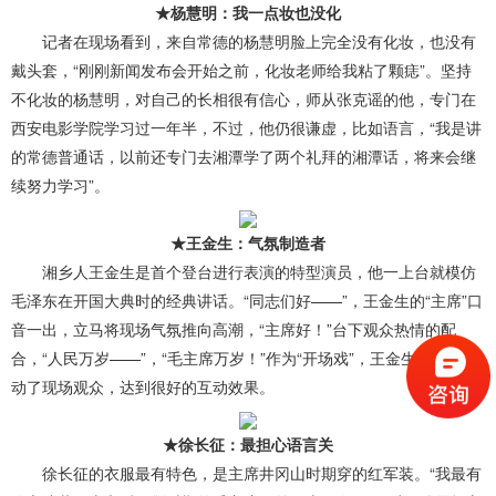
★杨慧明：我一点妆也没化
记者在现场看到，来自常德的杨慧明脸上完全没有化妆，也没有
戴头套，“刚刚新闻发布会开始之前，化妆老师给我粘了颗痣”。坚持
不化妆的杨慧明，对自己的长相很有信心，师从张克谣的他，专门在
西安电影学院学习过一年半，不过，他仍很谦虚，比如语言，“我是讲
的常德普通话，以前还专门去湘潭学了两个礼拜的湘潭话，将来会继
续努力学习”。
★王金生：气氛制造者
湘乡人王金生是首个登台进行表演的特型演员，他一上台就模仿
毛泽东在开国大典时的经典讲话。“同志们好——”，王金生的“主席”口
音一出，立马将现场气氛推向高潮，“主席好！”台下观众热情的配
合，“人民万岁——”，“毛主席万岁！”作为“开场戏”，王金生成功地带
动了现场观众，达到很好的互动效果。
★徐长征：最担心语言关
徐长征的衣服最有特色，是主席井冈山时期穿的红军装。“我最有